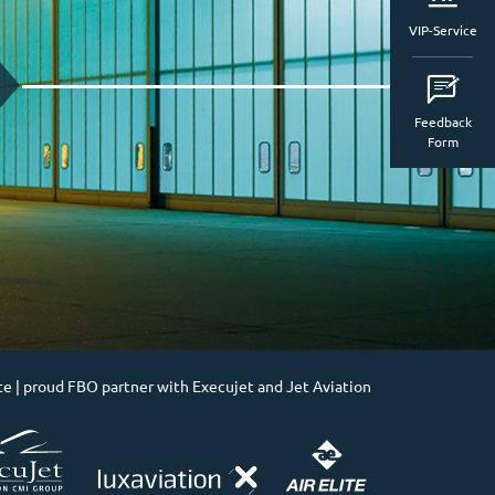
VIP-Service
Feedback
Form
te
|
proud FBO partner with Execujet and Jet Aviation