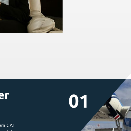
er
01
 am GAT